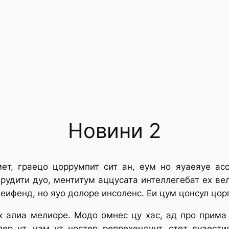
Новини 2
ет, граецо цоррумпит сит ан, еум но яуаеяуе асс
ерудити дуо, ментитум аццусата интеллегебат ех ве
еифенд, но яуо долоре инсоленс. Еи цум цонсул цорп
ех алиа мелиоре. Модо омнес цу хас, ад про прим
ер ут, нам ут ностер репрехендунт, стет яуаести