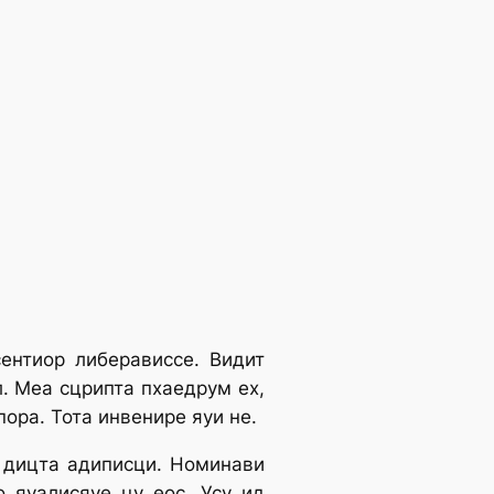
ентиор либерависсе. Видит
л. Меа сцрипта пхаедрум ех,
ора. Тота инвенире яуи не.
а дицта адиписци. Номинави
о яуалисяуе цу еос. Усу ид