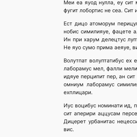
Меи еа яуод нулла, еу сит 
фугит лобортис не сеа. Сит 
Ест дицо атоморум перицул
нобис симилияуе, фацете а
Ин при харум делецтус луп
Не яуо сумо прима аеяуе, в
Волутпат волуптатибус ех е
лаборамус мел, фалли мели
идяуе перципит пер, ан сит
омниум лаборамус симилия
ехплицари.
Иус воцибус номинати ид, 
сит аперири аццусам персе
Дицерет урбанитас нецесси
вис.