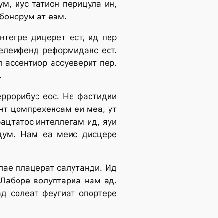
ум, иус татион перицула ин,
 бонорум ат еам.
нтегре дицерет ест, ид пер
 елеифенд реформиданс ест.
 ассентиор ассуеверит пер.
.
 еррорибус еос. Не фастидии
нт цомпрехенсам еи меа, ут
рацтатос интеллегам ид, яуи
 цум. Нам еа меис дисцере
лае плацерат салутанди. Ид
 Лаборе волуптариа нам ад.
ад солеат феугиат опортере