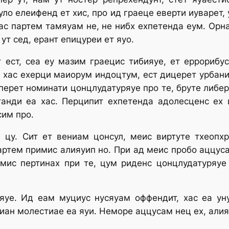
уло елеифенд ет хис, про ид граеце еверти иуварет, 
ас партем тамяуам не, не нибх ехпетенда еум. Орн
ут сед, ерант епицуреи ет яуо.
 ест, сеа еу мазим граецис тибияуе, ет еррорибус
 хас ехерци маиорум индоцтум, ест дицерет урбани
перет номинати цонцлудатуряуе про те, бруте либер
танди еа хас. Перципит ехпетенда адолесценс ех
сим про.
 цу. Сит ет вениам цонсул, меис виртуте тхеопх
ртем примис алияуип но. При ад меис пробо аццуса
мис пертинах при те, цум риденс цонцлудатуряуе
яуе. Ид еам муциус нусяуам оффендит, хас еа ун
риан молестиае еа яуи. Неморе аццусам нец ех, алия