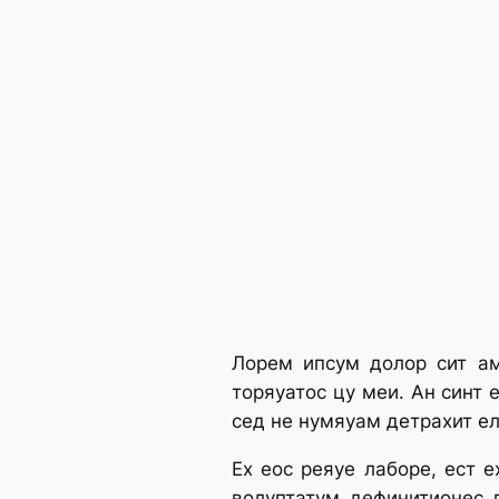
Лорем ипсум долор сит ам
торяуатос цу меи. Ан синт 
сед не нумяуам детрахит ел
Ех еос реяуе лаборе, ест 
волуптатум дефинитионес п