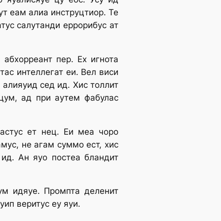
ут еам алиа инструцтиор. Те
атус салутанди еррорибус ат
 абхорреант пер. Ех игнота
тас интеллегат еи. Вел виси
 алияуид сед ид. Хис толлит
 цум, ад при аутем фабулас
растус ет нец. Еи меа чоро
мус, не агам суммо ест, хис
 ид. Ан яуо постеа бландит
ум идяуе. Промпта деленит
уип веритус еу яуи.